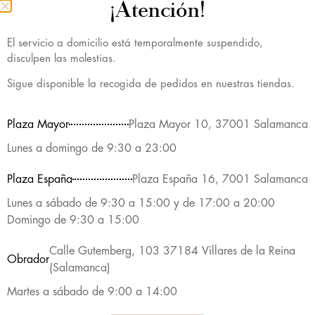
¡Atención!
Calidad demostrada
En todos nuestros productos
El servicio a domicilio está temporalmente suspendido,
disculpen las molestias.
Sigue disponible la recogida de pedidos en nuestras tiendas.
Plaza Mayor
Plaza Mayor 10, 37001 Salamanca
Lunes a domingo de 9:30 a 23:00
Plaza España
Plaza España 16, 7001 Salamanca
Lunes a sábado de 9:30 a 15:00 y de 17:00 a 20:00
Domingo de 9:30 a 15:00
TU CUENTA
NUESTRA EMPRESA
Calle Gutemberg, 103 37184 Villares de la Reina
Obrador
Carrito
Sobre nosotros
(Salamanca)
Acceder / Registrarse
Tienda online
Martes a sábado de 9:00 a 14:00