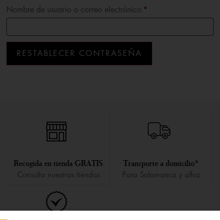
Nombre de usuario o correo electrónico
*
RESTABLECER CONTRASEÑA
Recogida en tienda GRATIS
Transporte a domicilio*
Consulta nuestras tiendas
Para Salamanca y alfoz