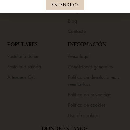
Contraseña perdida
Nuestras tiendas
ENTENDIDO
Alérgenos
Blog
Contacto
POPULARES
INFORMACIÓN
Pastelería dulce
Aviso legal
Pastelería salada
Condiciones generales
Artesanos CyL
Política de devoluciones y
reembolsos
Política de privacidad
Política de cookies
Uso de cookies
DÓNDE ESTAMOS