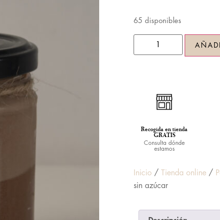
65 disponibles
AÑADI
Recogida en tienda
GRATIS
Consulta dónde
estamos
Inicio
/
Tienda online
/
P
sin azúcar