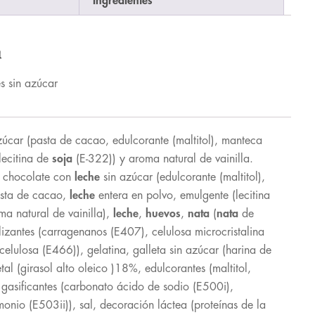
Ingredientes
n
s sin azúcar
úcar (pasta de cacao, edulcorante (maltitol), manteca
lecitina de
soja
(E-322)) y aroma natural de vainilla.
, chocolate con
leche
sin azúcar (edulcorante (maltitol),
sta de cacao,
leche
entera en polvo, emulgente (lecitina
ma natural de vainilla),
leche
,
huevos
,
nata
(
nata
de
lizantes (carragenanos (E407), celulosa microcristalina
elulosa (E466)), gelatina, galleta sin azúcar (harina de
al (girasol alto oleico )18%, edulcorantes (maltitol,
, gasificantes (carbonato ácido de sodio (E500i),
io (E503ii)), sal, decoración láctea (proteínas de la