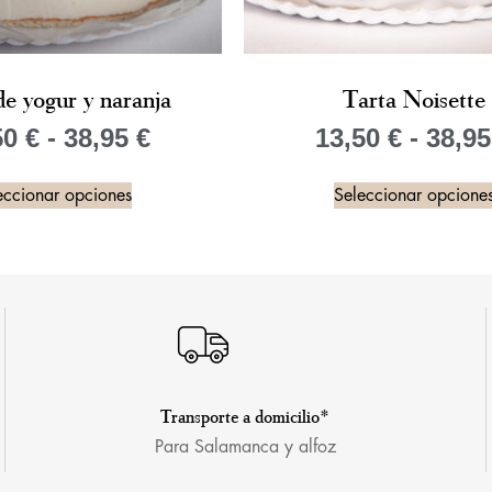
de yogur y naranja
Tarta Noisette
50
€
-
38,95
€
13,50
€
-
38,9
eccionar opciones
Seleccionar opcione
Transporte a domicilio*
Para Salamanca y alfoz