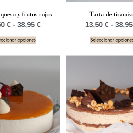
queso y frutos rojos
Tarta de tiramis
50
€
-
38,95
€
13,50
€
-
38,9
eccionar opciones
Seleccionar opcione