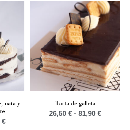
, nata y
Tarta de galleta
te
26,50
€
-
81,90
€
5
€