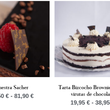
estra Sacher
Tarta Bizcocho Brownie
virutas de chocola
50
€
-
81,90
€
19,95
€
-
38,9