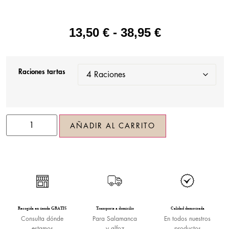
13,50
€
-
38,95
€
Raciones tartas
AÑADIR AL CARRITO
Recogida en tienda GRATIS
Transporte a domicilio
Calidad demostrada
Consulta dónde
Para Salamanca
En todos nuestros
estamos
y alfoz
productos